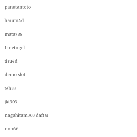
panutantoto
harum4d
mata788
Linetogel
tisu4d
demo slot
teh33
jkt303
nagahitam303 daftar
noo66