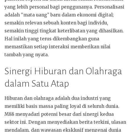
yang lebih personal bagi penggunanya. Personalisasi
adalah “mata uang” baru dalam ekonomi digital;
semakin relevan sebuah konten bagi individu,
semakin tinggi tingkat keterlibatan yang dihasilkan.
Hal inilah yang terus dikembangkan guna
memastikan setiap interaksi memberikan nilai
tambah yang nyata.
Sinergi Hiburan dan Olahraga
dalam Satu Atap
Hiburan dan olahraga adalah dua industri yang
memiliki basis massa paling loyal di seluruh dunia.
M88 menyadari potensi besar dari sinergi kedua
sektor ini. Dengan menyediakan berita terkini, ulasan
mendalam, dan wawasan eksklusif mengenai dunia