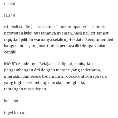
fals4d
fals4d
Ishi Nail Studio Jakarta
benar-benar tempat terbaik untuk
perawatan kuku. Suasananya nyaman, hasil nail art sangat
rapi, dan pilihan warnanya selalu up-to-date. Recommended
banget untuk yang mau tampil percaya diri dengan kuku
cantik!
iGO BD Academy –
Belajar skill digital
, bisnis, dan
pengembangan diri dengan metode yang sederhana,
interaktif, dan sesuai tren industri. Cocok untuk siapa saja
yang ingin berkembang dan siap menghadapi
tantangan masa depan.
bola388
togel hari ini