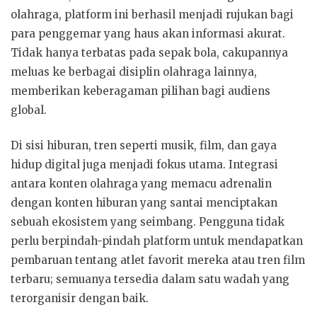
olahraga, platform ini berhasil menjadi rujukan bagi
para penggemar yang haus akan informasi akurat.
Tidak hanya terbatas pada sepak bola, cakupannya
meluas ke berbagai disiplin olahraga lainnya,
memberikan keberagaman pilihan bagi audiens
global.
Di sisi hiburan, tren seperti musik, film, dan gaya
hidup digital juga menjadi fokus utama. Integrasi
antara konten olahraga yang memacu adrenalin
dengan konten hiburan yang santai menciptakan
sebuah ekosistem yang seimbang. Pengguna tidak
perlu berpindah-pindah platform untuk mendapatkan
pembaruan tentang atlet favorit mereka atau tren film
terbaru; semuanya tersedia dalam satu wadah yang
terorganisir dengan baik.