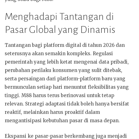
Menghadapi Tantangan di
Pasar Global yang Dinamis
Tantangan bagi platform digital di tahun 2026 dan
seterusnya akan semakin kompleks. Regulasi
pemerintah yang lebih ketat mengenai data pribadi,
perubahan perilaku konsumen yang sulit ditebak,
serta persaingan dari platform-platform baru yang
bermunculan setiap hari menuntut fleksibilitas yang
tinggi. M88 harus terus berinovasi untuk tetap
relevan. Strategi adaptasi tidak boleh hanya bersifat
reaktif, melainkan harus proaktif dalam
mengantisipasi kebutuhan pasar di masa depan.
Ekspansi ke pasar-pasar berkembang juga menjadi