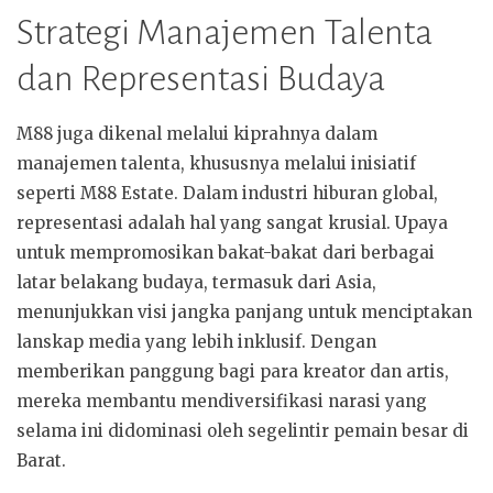
Strategi Manajemen Talenta
dan Representasi Budaya
M88 juga dikenal melalui kiprahnya dalam
manajemen talenta, khususnya melalui inisiatif
seperti M88 Estate. Dalam industri hiburan global,
representasi adalah hal yang sangat krusial. Upaya
untuk mempromosikan bakat-bakat dari berbagai
latar belakang budaya, termasuk dari Asia,
menunjukkan visi jangka panjang untuk menciptakan
lanskap media yang lebih inklusif. Dengan
memberikan panggung bagi para kreator dan artis,
mereka membantu mendiversifikasi narasi yang
selama ini didominasi oleh segelintir pemain besar di
Barat.