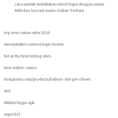
cara mudah melakukan win25 login dengan aman
M88 dan Inovasi Game Online Terbaru
top new casino sites 2026
sweepstakes casinos login bonus
bet at the best betting sites
best online casino
hempriety.com/products/baileys-cbd-pet-chews
slot
888slot login apk
mpo2121