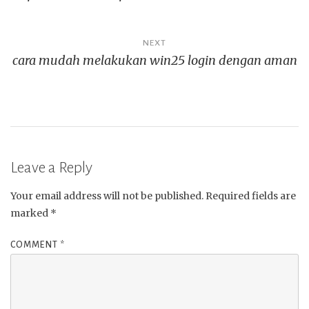
navigation
NEXT
cara mudah melakukan win25 login dengan aman
Leave a Reply
Your email address will not be published.
Required fields are
marked
*
COMMENT
*