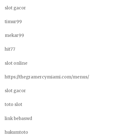
slot gacor
timur99
mekar99
hit77
slot online
https://thegramercymiami.com/menus/
slot gacor
toto slot
link bebaswd
hukumtoto