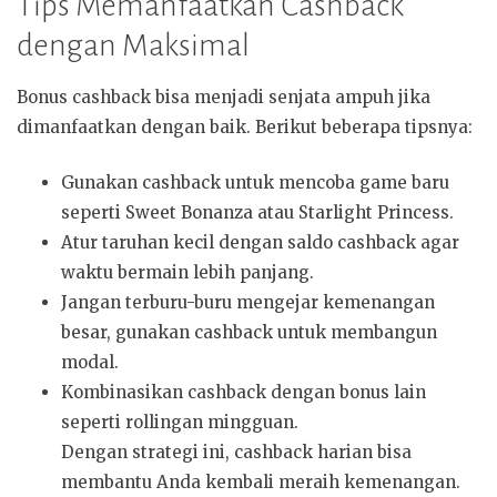
Tips Memanfaatkan Cashback
dengan Maksimal
Bonus cashback bisa menjadi senjata ampuh jika
dimanfaatkan dengan baik. Berikut beberapa tipsnya:
Gunakan cashback untuk mencoba game baru
seperti Sweet Bonanza atau Starlight Princess.
Atur taruhan kecil dengan saldo cashback agar
waktu bermain lebih panjang.
Jangan terburu-buru mengejar kemenangan
besar, gunakan cashback untuk membangun
modal.
Kombinasikan cashback dengan bonus lain
seperti rollingan mingguan.
Dengan strategi ini, cashback harian bisa
membantu Anda kembali meraih kemenangan.