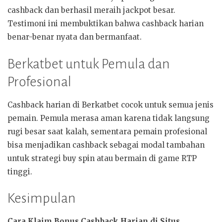
cashback dan berhasil meraih jackpot besar.
Testimoni ini membuktikan bahwa cashback harian
benar-benar nyata dan bermanfaat.
Berkatbet untuk Pemula dan
Profesional
Cashback harian di Berkatbet cocok untuk semua jenis
pemain. Pemula merasa aman karena tidak langsung
rugi besar saat kalah, sementara pemain profesional
bisa menjadikan cashback sebagai modal tambahan
untuk strategi buy spin atau bermain di game RTP
tinggi.
Kesimpulan
Cara Klaim Bonus Cashback Harian di Situs