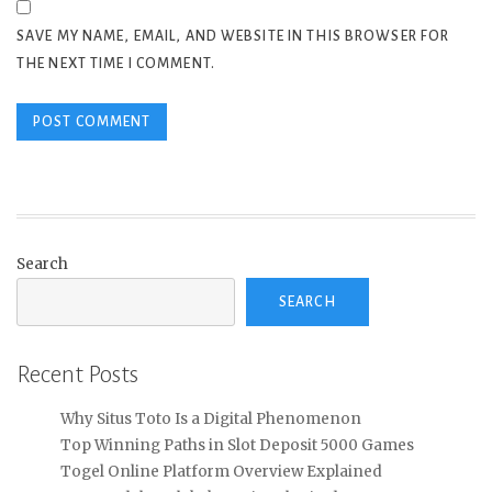
SAVE MY NAME, EMAIL, AND WEBSITE IN THIS BROWSER FOR
THE NEXT TIME I COMMENT.
Search
SEARCH
Recent Posts
Why Situs Toto Is a Digital Phenomenon
Top Winning Paths in Slot Deposit 5000 Games
Togel Online Platform Overview Explained